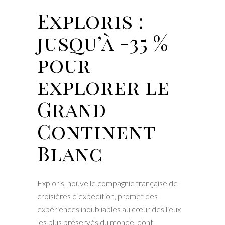
Exploris :
jusqu’à -35 %
pour
explorer le
Grand
Continent
Blanc
Exploris, nouvelle compagnie française de
croisières d’expédition, promet des
expériences inoubliables au cœur des lieux
les plus préservés du monde, dont