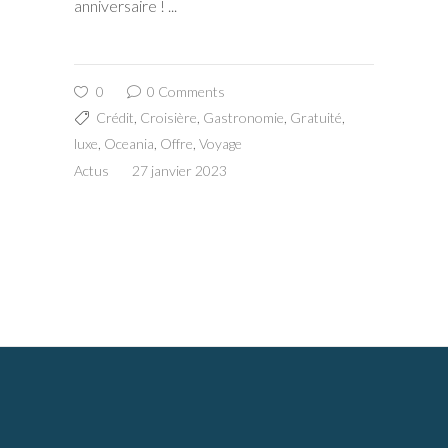
anniversaire !
0
0 Comments
Crédit
,
Croisière
,
Gastronomie
,
Gratuité
,
luxe
,
Oceania
,
Offre
,
Voyage
Actus
27 janvier 2023