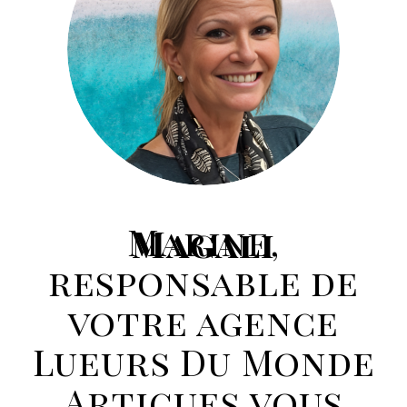
Marine,
Magali
responsable de
votre agence
Lueurs Du Monde
Artigues vous