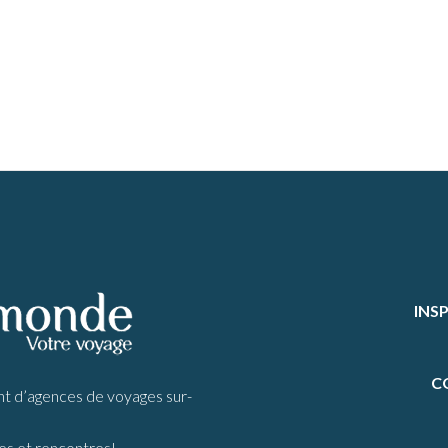
INS
C
d’agences de voyages sur-
s et rencontres!