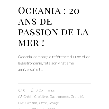
Oceania : 20
ans de
passion de la
mer !
Oceania, compagnie référence du luxe et de
la gastronomie, fête son vingtième
anniversaire !
0
0 Comments
Crédit
,
Croisière
,
Gastronomie
,
Gratuité
,
luxe
,
Oceania
,
Offre
,
Voyage