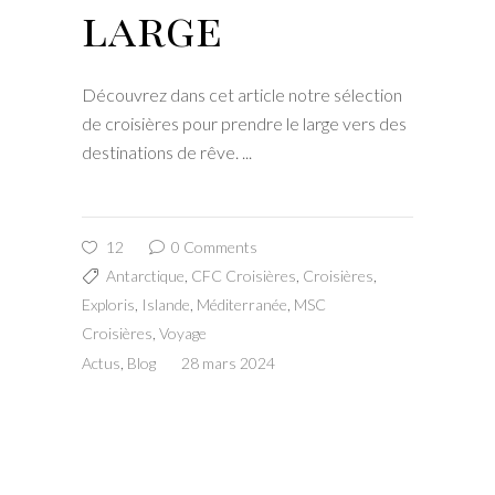
large
Découvrez dans cet article notre sélection
de croisières pour prendre le large vers des
destinations de rêve.
12
0 Comments
Antarctique
,
CFC Croisières
,
Croisières
,
Exploris
,
Islande
,
Méditerranée
,
MSC
Croisières
,
Voyage
Actus
,
Blog
28 mars 2024