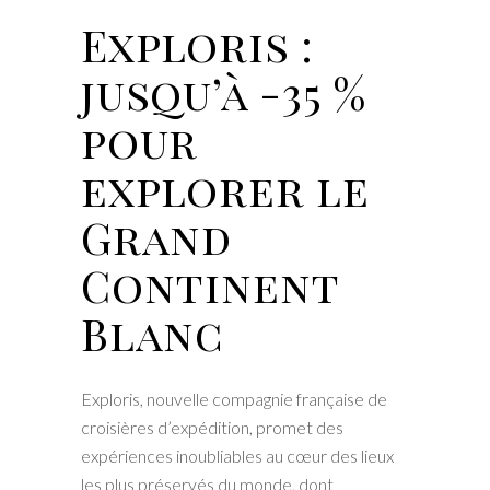
Exploris :
jusqu’à -35 %
pour
explorer le
Grand
Continent
Blanc
Exploris, nouvelle compagnie française de
croisières d’expédition, promet des
expériences inoubliables au cœur des lieux
les plus préservés du monde, dont