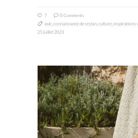
7
0 Comments
asie
,
connaissance de ceylan
,
culture
,
inspirations
25 juillet 2023