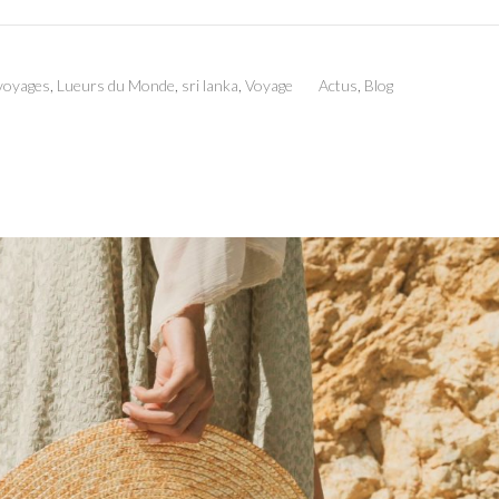
 voyages
,
Lueurs du Monde
,
sri lanka
,
Voyage
Actus
,
Blog