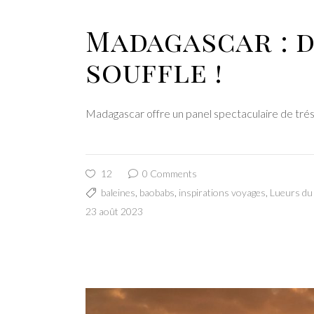
Madagascar : d
souffle !
Madagascar offre un panel spectaculaire de tré
12
0 Comments
baleines
,
baobabs
,
inspirations voyages
,
Lueurs d
23 août 2023