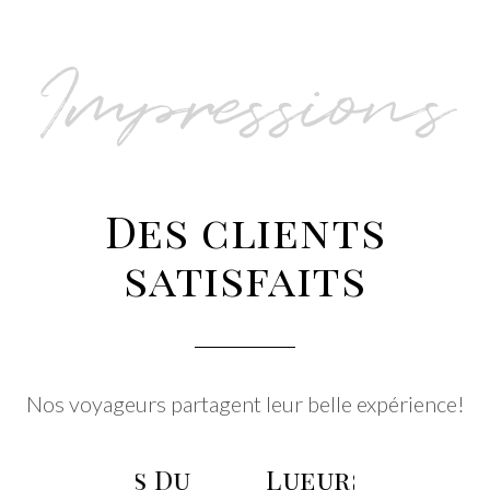
Impressions
Des clients
satisfaits
Nos voyageurs partagent leur belle expérience!
eurs Du
Lueurs Du
Lueurs