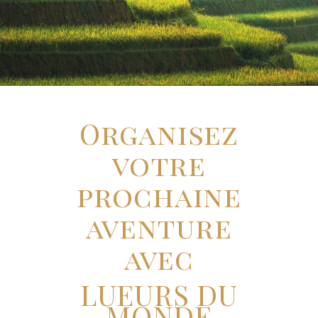
Organisez
votre
prochaine
aventure
avec
LUEURS DU
MONDE