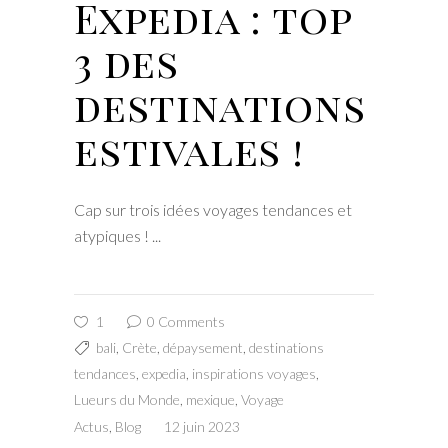
Expedia : top
3 des
destinations
estivales !
Cap sur trois idées voyages tendances et
atypiques !
1
0 Comments
bali
,
Crète
,
dépaysement
,
destinations
tendances
,
expedia
,
inspirations voyages
,
Lueurs du Monde
,
mexique
,
Voyage
Actus
,
Blog
12 juin 2023