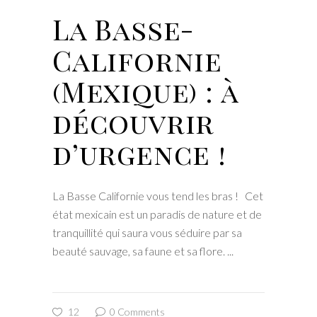
La Basse-
Californie
(Mexique) : à
découvrir
d’urgence !
La Basse Californie vous tend les bras ! Cet
état mexicain est un paradis de nature et de
tranquillité qui saura vous séduire par sa
beauté sauvage, sa faune et sa flore.
12
0 Comments