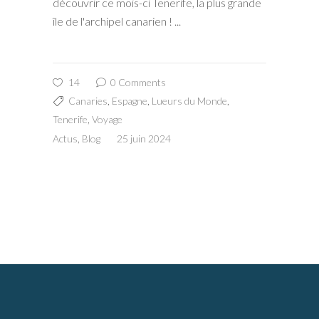
découvrir ce mois-ci Tenerife, la plus grande
île de l'archipel canarien !
14
0 Comments
Canaries
,
Espagne
,
Lueurs du Monde
,
Tenerife
,
Voyage
Actus
,
Blog
25 juin 2024