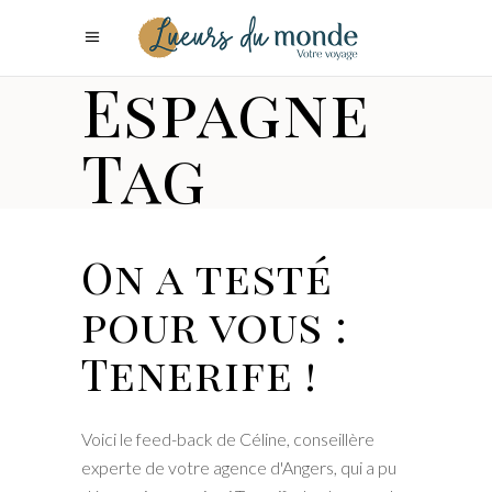
Espagne
Tag
On a testé
pour vous :
Tenerife !
Voici le feed-back de Céline, conseillère
experte de votre agence d'Angers, qui a pu