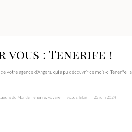
 vous : Tenerife !
de votre agence d'Angers, qui a pu découvrir ce mois-ci Tenerife, la 
Lueurs du Monde
,
Tenerife
,
Voyage
Actus
,
Blog
25 juin 2024