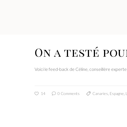
On a testé pour
Voici le feed-back de Céline, conseillère experte 
14
0 Comments
Canaries
,
Espagne
,