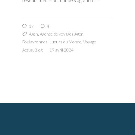
réseau Lueurs du monde s'agrandit !
17
4
Agen
,
Agence de voyages Agen
,
Foulayronnes
,
Lueurs du Monde
,
Voyage
Actus
,
Blog
19 avril 2024