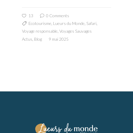
13
0 Comments
Ecotourisme
,
Lueurs du Monde
,
Safari
,
Voyage responsable
,
Voyages Sauvages
Actus
,
Blog
9 mai 2025