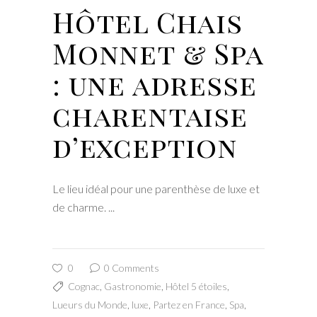
Hôtel Chais
Monnet & Spa
: une adresse
charentaise
d’exception
Le lieu idéal pour une parenthèse de luxe et
de charme.
0
0 Comments
Cognac
,
Gastronomie
,
Hôtel 5 étoiles
,
Lueurs du Monde
,
luxe
,
Partez en France
,
Spa
,