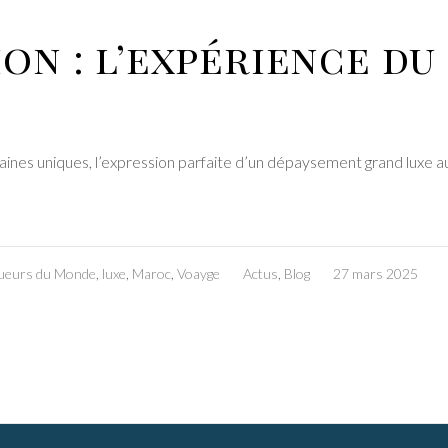
on : l’expérience d
aines uniques, l’expression parfaite d’un dépaysement grand luxe 
ueurs du Monde
,
luxe
,
Maroc
,
Voayge
Actus
,
Blog
27 mars 2025