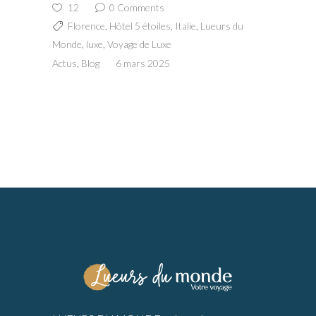
12
0 Comments
Florence
,
Hôtel 5 étoiles
,
Italie
,
Lueurs du
Monde
,
luxe
,
Voyage de Luxe
Actus
,
Blog
6 mars 2025