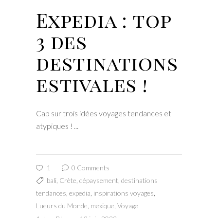
Expedia : top
3 des
destinations
estivales !
Cap sur trois idées voyages tendances et
atypiques !
1
0 Comments
bali
,
Crète
,
dépaysement
,
destinations
tendances
,
expedia
,
inspirations voyages
,
Lueurs du Monde
,
mexique
,
Voyage