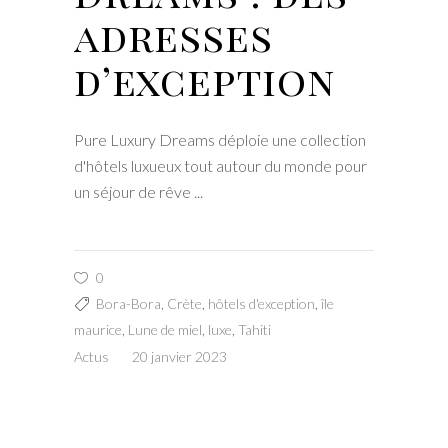
adresses
d’exception
Pure Luxury Dreams déploie une collection
d'hôtels luxueux tout autour du monde pour
un séjour de rêve
0
Bora-Bora
,
Crète
,
hôtels d'exception
,
île
maurice
,
Lune de miel
,
luxe
,
Tahiti
Actus
20 janvier 2023