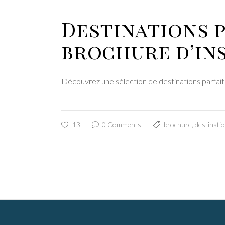
Destinations 
brochure d’ins
Découvrez une sélection de destinations parfait
13
0 Comments
brochure
,
destinati