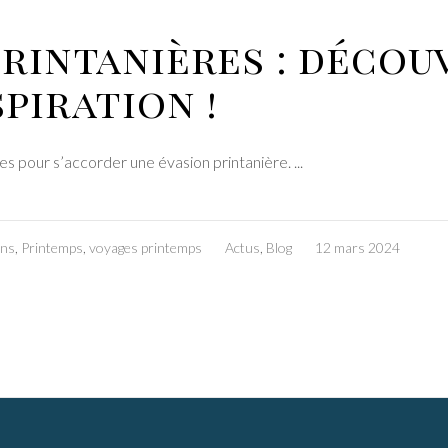
printanières : décou
piration !
es pour s’accorder une évasion printanière.
ons
,
Printemps
,
voyages printemps
Actus
,
Blog
12 mars 2024