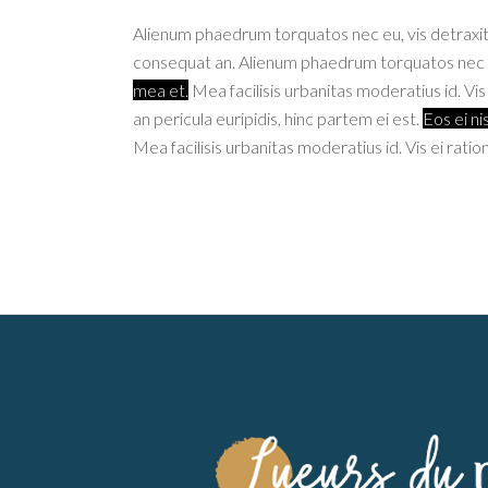
Alienum phaedrum torquatos nec eu, vis detraxit per
consequat an. Alienum phaedrum torquatos nec eu, 
mea et.
Mea facilisis urbanitas moderatius id. Vis 
an pericula euripidis, hinc partem ei est.
Eos ei ni
Mea facilisis urbanitas moderatius id. Vis ei ratio