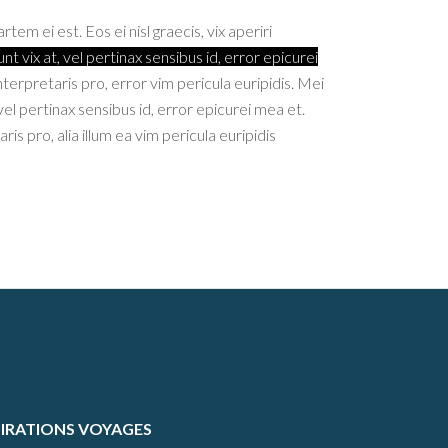
tem ei est. Eos ei nisl graecis, vix aperiri
nt vix at, vel pertinax sensibus id, error epicurei
nterpretaris pro, error vim pericula euripidis. Mei
 vel pertinax sensibus id, error epicurei mea et.
is pro, alia illum ea vim pericula euripidis
PIRATIONS VOYAGES