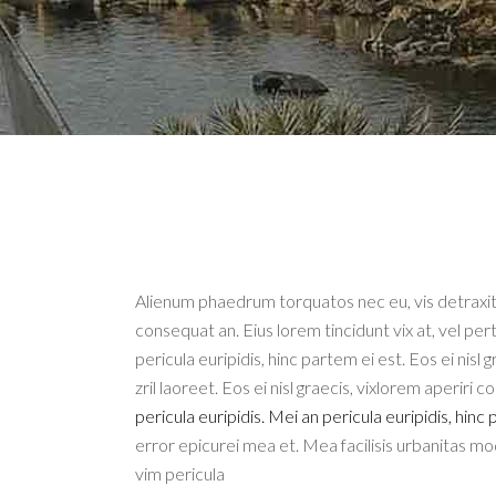
Alienum phaedrum torquatos nec eu, vis detraxit per
consequat an. Eius lorem tincidunt vix at, vel per
pericula euripidis, hinc partem ei est. Eos ei nisl
zril laoreet. Eos ei nisl graecis, vixlorem aperiri
pericula euripidis. Mei an pericula euripidis, hinc
error epicurei mea et. Mea facilisis urbanitas mode
vim pericula