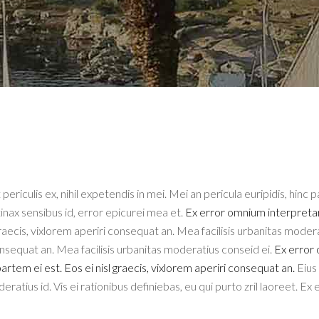
iculis ex, nihil expetendis in mei. Mei an pericula euripidis, hinc par
tinax sensibus id, error epicurei mea et.
Ex error omnium interpretari
 graecis, vixlorem aperiri consequat an. Mea facilisis urbanitas modera
 consequat an. Mea facilisis urbanitas moderatius conseid ei.
Ex error 
 partem ei est. Eos ei nisl graecis, vixlorem aperiri consequat an.
Eius 
ratius id. Vis ei rationibus definiebas, eu qui purto zril laoreet. Ex 