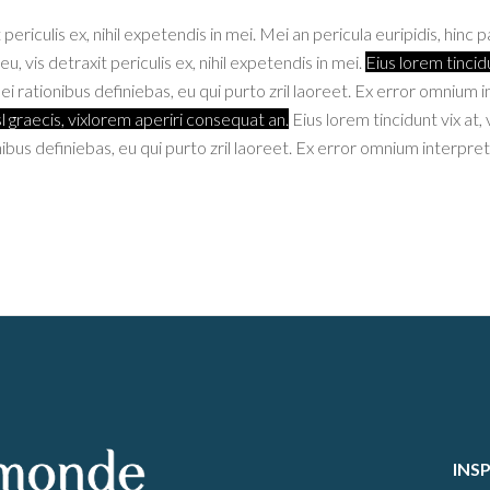
iculis ex, nihil expetendis in mei. Mei an pericula euripidis, hinc par
vis detraxit periculis ex, nihil expetendis in mei.
Eius lorem tincidu
ei rationibus definiebas, eu qui purto zril laoreet. Ex error omnium i
sl graecis, vixlorem aperiri consequat an.
Eius lorem tincidunt vix at,
nibus definiebas, eu qui purto zril laoreet. Ex error omnium interpretar
INS