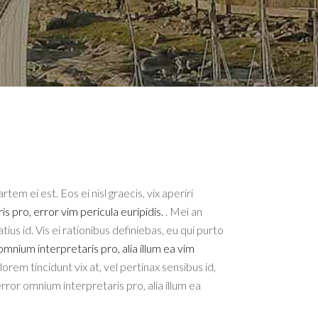
tem ei est. Eos ei nisl graecis, vix aperiri
s pro, error vim pericula euripidis.
. Mei an
tius id. Vis ei rationibus definiebas, eu qui purto
omnium interpretaris pro, alia illum ea vim
lorem tincidunt vix at, vel pertinax sensibus id,
error omnium interpretaris pro, alia illum ea