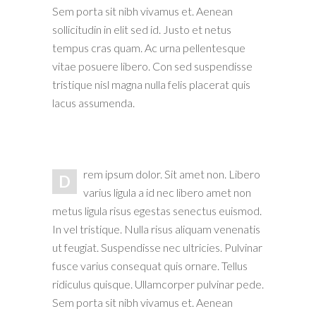
Sem porta sit nibh vivamus et. Aenean
sollicitudin in elit sed id. Justo et netus
tempus cras quam. Ac urna pellentesque
vitae posuere libero. Con sed suspendisse
tristique nisl magna nulla felis placerat quis
lacus assumenda.
rem ipsum dolor. Sit amet non. Libero
D
varius ligula a id nec libero amet non
metus ligula risus egestas senectus euismod.
In vel tristique. Nulla risus aliquam venenatis
ut feugiat. Suspendisse nec ultricies. Pulvinar
fusce varius consequat quis ornare. Tellus
ridiculus quisque. Ullamcorper pulvinar pede.
Sem porta sit nibh vivamus et. Aenean