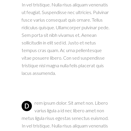
In vel tristique. Nulla risus aliquam venenatis
ut feugiat. Suspendisse nec ultricies. Pulvinar
fusce varius consequat quis ornare. Tellus
ridiculus quisque. Ullamcorper pulvinar pede.
Sem porta sit nibh vivamus et. Aenean
sollicitudin in elit sed id. Justo et netus
tempus cras quam. Ac urna pellentesque
vitae posuere libero. Con sed suspendisse
tristique nisl magna nulla felis placerat quis
lacus assumenda.
rem ipsum dolor. Sit amet non. Libero
D
varius ligula a id nec libero amet non
metus ligula risus egestas senectus euismod.
In vel tristique. Nulla risus aliquam venenatis