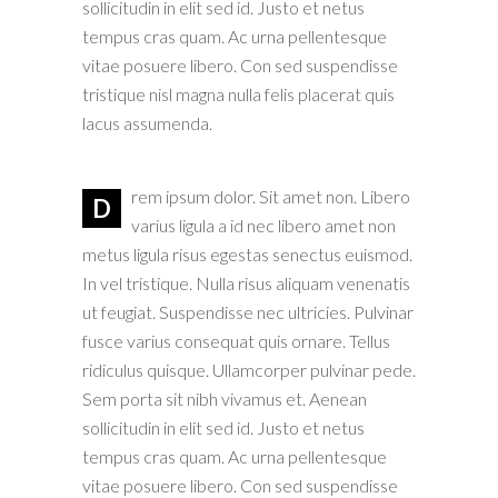
sollicitudin in elit sed id. Justo et netus
tempus cras quam. Ac urna pellentesque
vitae posuere libero. Con sed suspendisse
tristique nisl magna nulla felis placerat quis
lacus assumenda.
rem ipsum dolor. Sit amet non. Libero
D
varius ligula a id nec libero amet non
metus ligula risus egestas senectus euismod.
In vel tristique. Nulla risus aliquam venenatis
ut feugiat. Suspendisse nec ultricies. Pulvinar
fusce varius consequat quis ornare. Tellus
ridiculus quisque. Ullamcorper pulvinar pede.
Sem porta sit nibh vivamus et. Aenean
sollicitudin in elit sed id. Justo et netus
tempus cras quam. Ac urna pellentesque
vitae posuere libero. Con sed suspendisse