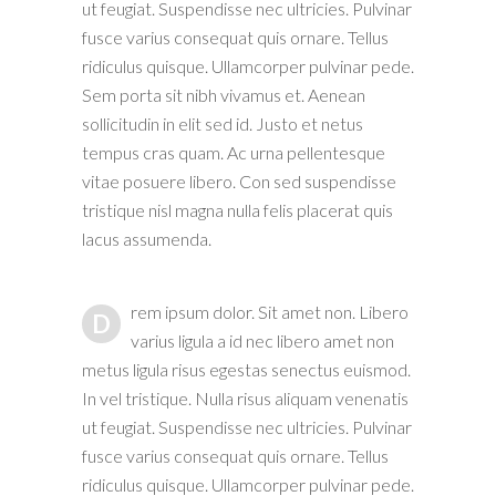
ut feugiat. Suspendisse nec ultricies. Pulvinar
fusce varius consequat quis ornare. Tellus
ridiculus quisque. Ullamcorper pulvinar pede.
Sem porta sit nibh vivamus et. Aenean
sollicitudin in elit sed id. Justo et netus
tempus cras quam. Ac urna pellentesque
vitae posuere libero. Con sed suspendisse
tristique nisl magna nulla felis placerat quis
lacus assumenda.
rem ipsum dolor. Sit amet non. Libero
D
varius ligula a id nec libero amet non
metus ligula risus egestas senectus euismod.
In vel tristique. Nulla risus aliquam venenatis
ut feugiat. Suspendisse nec ultricies. Pulvinar
fusce varius consequat quis ornare. Tellus
ridiculus quisque. Ullamcorper pulvinar pede.