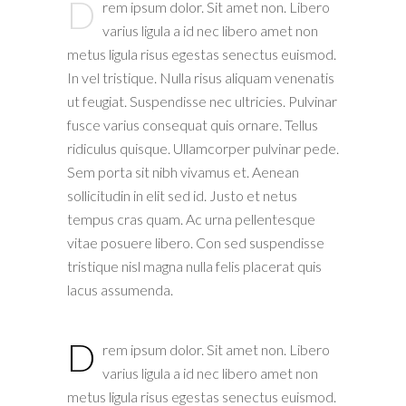
D
rem ipsum dolor. Sit amet non. Libero
varius ligula a id nec libero amet non
metus ligula risus egestas senectus euismod.
In vel tristique. Nulla risus aliquam venenatis
ut feugiat. Suspendisse nec ultricies. Pulvinar
fusce varius consequat quis ornare. Tellus
ridiculus quisque. Ullamcorper pulvinar pede.
Sem porta sit nibh vivamus et. Aenean
sollicitudin in elit sed id. Justo et netus
tempus cras quam. Ac urna pellentesque
vitae posuere libero. Con sed suspendisse
tristique nisl magna nulla felis placerat quis
lacus assumenda.
D
rem ipsum dolor. Sit amet non. Libero
varius ligula a id nec libero amet non
metus ligula risus egestas senectus euismod.