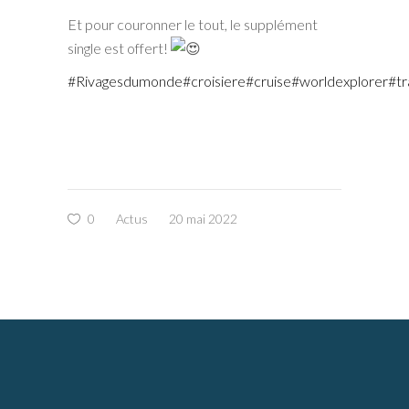
Et pour couronner le tout, le supplément
single est offert!
#Rivagesdumonde
#croisiere
#cruise
#worldexplorer
#tr
0
Actus
20 mai 2022