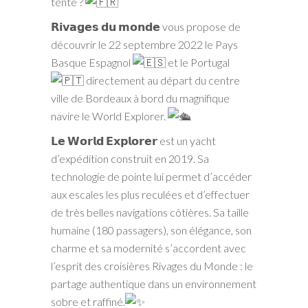
tente ?
𝗥𝗶𝘃𝗮𝗴𝗲𝘀 𝗱𝘂 𝗺𝗼𝗻𝗱𝗲 vous propose de
découvrir le 22 septembre 2022 le Pays
Basque Espagnol
et le Portugal
directement au départ du centre
ville de Bordeaux à bord du magnifique
navire le World Explorer.
𝗟𝗲 𝗪𝗼𝗿𝗹𝗱 𝗘𝘅𝗽𝗹𝗼𝗿𝗲𝗿 est un yacht
d’expédition construit en 2019. Sa
technologie de pointe lui permet d’accéder
aux escales les plus reculées et d’effectuer
de très belles navigations côtières. Sa taille
humaine (180 passagers), son élégance, son
charme et sa modernité s’accordent avec
l’esprit des croisières Rivages du Monde : le
partage authentique dans un environnement
sobre et raffiné.